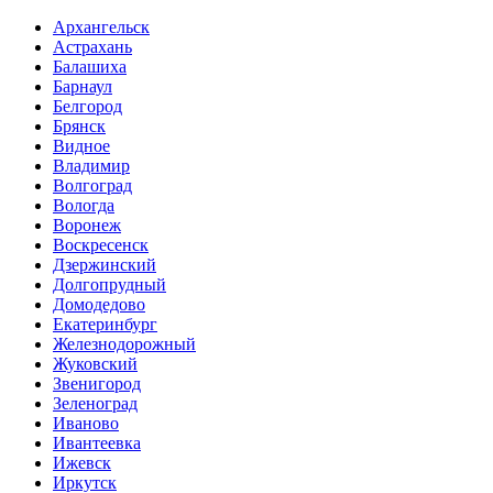
Архангельск
Астрахань
Балашиха
Барнаул
Белгород
Брянск
Видное
Владимир
Волгоград
Вологда
Воронеж
Воскресенск
Дзержинский
Долгопрудный
Домодедово
Екатеринбург
Железнодорожный
Жуковский
Звенигород
Зеленоград
Иваново
Ивантеевка
Ижевск
Иркутск