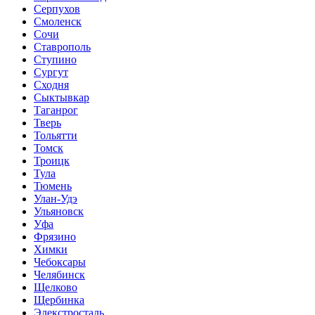
Серпухов
Смоленск
Сочи
Ставрополь
Ступино
Сургут
Сходня
Сыктывкар
Таганрог
Тверь
Тольятти
Томск
Троицк
Тула
Тюмень
Улан-Удэ
Ульяновск
Уфа
Фрязино
Химки
Чебоксары
Челябинск
Щелково
Щербинка
Элекстросталь