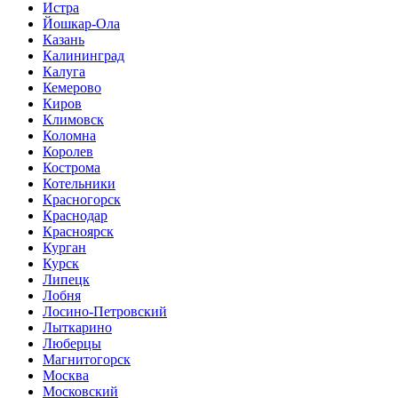
Истра
Йошкар-Ола
Казань
Калининград
Калуга
Кемерово
Киров
Климовск
Коломна
Королев
Кострома
Котельники
Красногорск
Краснодар
Красноярск
Курган
Курск
Липецк
Лобня
Лосино-Петровский
Лыткарино
Люберцы
Магнитогорск
Москва
Московский