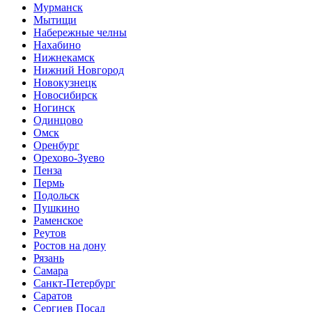
Мурманск
Мытищи
Набережные челны
Нахабино
Нижнекамск
Нижний Новгород
Новокузнецк
Новосибирск
Ногинск
Одинцово
Омск
Оренбург
Орехово-Зуево
Пенза
Пермь
Подольск
Пушкино
Раменское
Реутов
Ростов на дону
Рязань
Самара
Санкт-Петербург
Саратов
Сергиев Посад