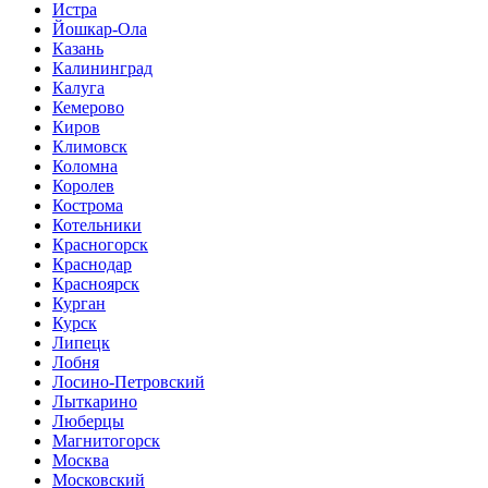
Истра
Йошкар-Ола
Казань
Калининград
Калуга
Кемерово
Киров
Климовск
Коломна
Королев
Кострома
Котельники
Красногорск
Краснодар
Красноярск
Курган
Курск
Липецк
Лобня
Лосино-Петровский
Лыткарино
Люберцы
Магнитогорск
Москва
Московский