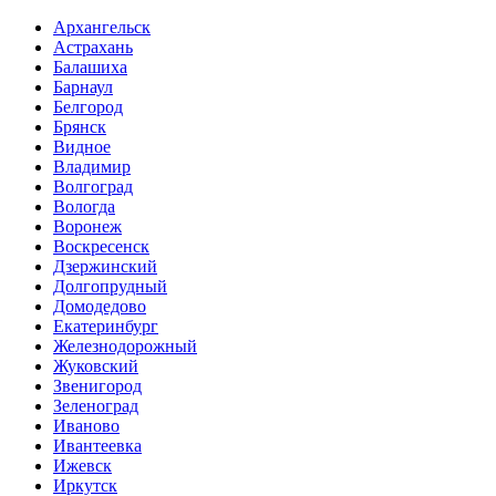
Архангельск
Астрахань
Балашиха
Барнаул
Белгород
Брянск
Видное
Владимир
Волгоград
Вологда
Воронеж
Воскресенск
Дзержинский
Долгопрудный
Домодедово
Екатеринбург
Железнодорожный
Жуковский
Звенигород
Зеленоград
Иваново
Ивантеевка
Ижевск
Иркутск