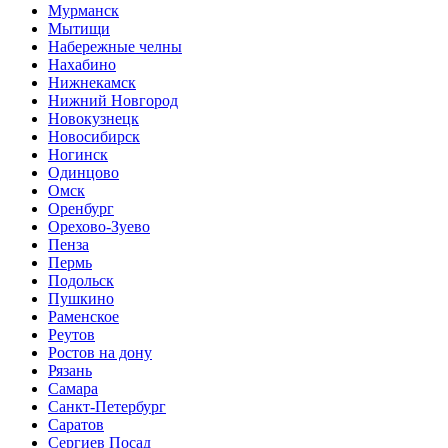
Мурманск
Мытищи
Набережные челны
Нахабино
Нижнекамск
Нижний Новгород
Новокузнецк
Новосибирск
Ногинск
Одинцово
Омск
Оренбург
Орехово-Зуево
Пенза
Пермь
Подольск
Пушкино
Раменское
Реутов
Ростов на дону
Рязань
Самара
Санкт-Петербург
Саратов
Сергиев Посад