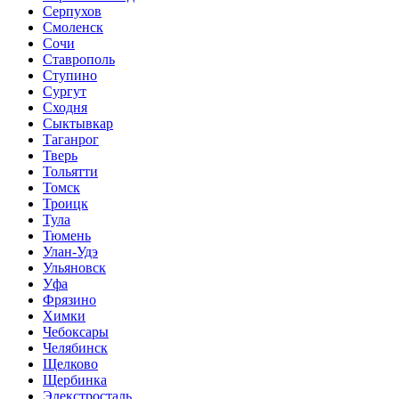
Серпухов
Смоленск
Сочи
Ставрополь
Ступино
Сургут
Сходня
Сыктывкар
Таганрог
Тверь
Тольятти
Томск
Троицк
Тула
Тюмень
Улан-Удэ
Ульяновск
Уфа
Фрязино
Химки
Чебоксары
Челябинск
Щелково
Щербинка
Элекстросталь