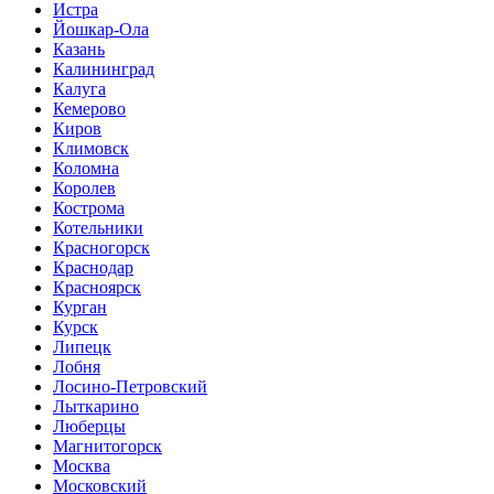
Истра
Йошкар-Ола
Казань
Калининград
Калуга
Кемерово
Киров
Климовск
Коломна
Королев
Кострома
Котельники
Красногорск
Краснодар
Красноярск
Курган
Курск
Липецк
Лобня
Лосино-Петровский
Лыткарино
Люберцы
Магнитогорск
Москва
Московский