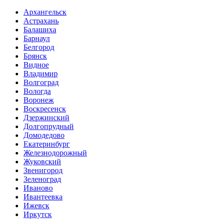
Архангельск
Астрахань
Балашиха
Барнаул
Белгород
Брянск
Видное
Владимир
Волгоград
Вологда
Воронеж
Воскресенск
Дзержинский
Долгопрудный
Домодедово
Екатеринбург
Железнодорожный
Жуковский
Звенигород
Зеленоград
Иваново
Ивантеевка
Ижевск
Иркутск