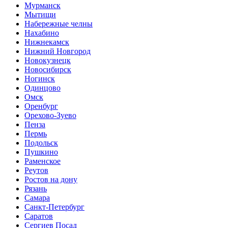
Мурманск
Мытищи
Набережные челны
Нахабино
Нижнекамск
Нижний Новгород
Новокузнецк
Новосибирск
Ногинск
Одинцово
Омск
Оренбург
Орехово-Зуево
Пенза
Пермь
Подольск
Пушкино
Раменское
Реутов
Ростов на дону
Рязань
Самара
Санкт-Петербург
Саратов
Сергиев Посад