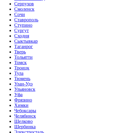
Серпухов
Смоленск
Сочи
Ставрополь
Ступино
Сургут
Сходня
Сыктывкар
Таганрог
Тверь
Тольятти
Томск
Троицк
Тула
Тюмень
Улан-Удэ
Ульяновск
Уфа
Фрязино
Химки
Чебоксары
Челябинск
Щелково
Щербинка
Элекстросталь