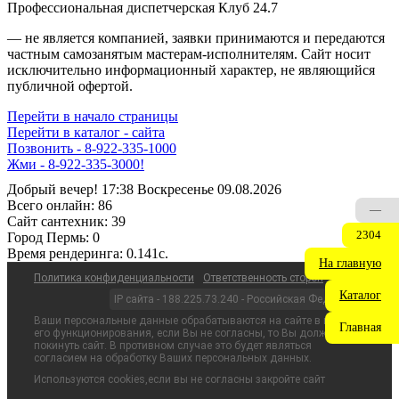
Профессиональная диспетчерская Клуб 24.7
— не является компанией, заявки принимаются и передаются
частным самозанятым мастерам‑исполнителям. Сайт носит
исключительно информационный характер, не являющийся
публичной офертой.
Перейти в начало страницы
Перейти в каталог - сайта
Позвонить - 8-922-335-1000
Жми - 8-922-335-3000!
Добрый вечер! 17:38 Воскресенье 09.08.2026
Всего онлайн:
86
—
Сайт cантехник:
39
2304
Город Пермь:
0
Время рендеринга:
0.141c.
На главную
Политика конфиденциальности
Ответственность сторон
Каталог
IP сайта - 188.225.73.240 - Российская Федерация
Ваши персональные данные обрабатываются на сайте в целях
Главная
его функционирования, если Вы не согласны, то Вы должны
покинуть сайт. В противном случае это будет являться
согласием на обработку Ваших персональных данных.
Используются cookies,если вы не согласны закройте сайт