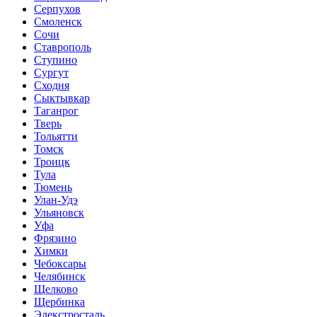
Серпухов
Смоленск
Сочи
Ставрополь
Ступино
Сургут
Сходня
Сыктывкар
Таганрог
Тверь
Тольятти
Томск
Троицк
Тула
Тюмень
Улан-Удэ
Ульяновск
Уфа
Фрязино
Химки
Чебоксары
Челябинск
Щелково
Щербинка
Элекстросталь