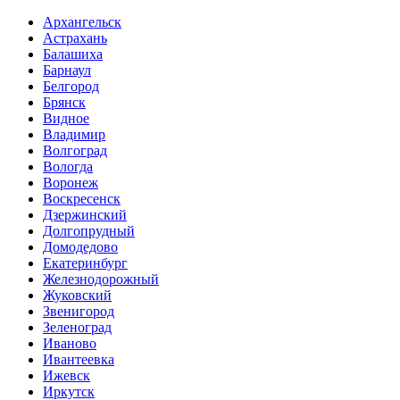
Архангельск
Астрахань
Балашиха
Барнаул
Белгород
Брянск
Видное
Владимир
Волгоград
Вологда
Воронеж
Воскресенск
Дзержинский
Долгопрудный
Домодедово
Екатеринбург
Железнодорожный
Жуковский
Звенигород
Зеленоград
Иваново
Ивантеевка
Ижевск
Иркутск