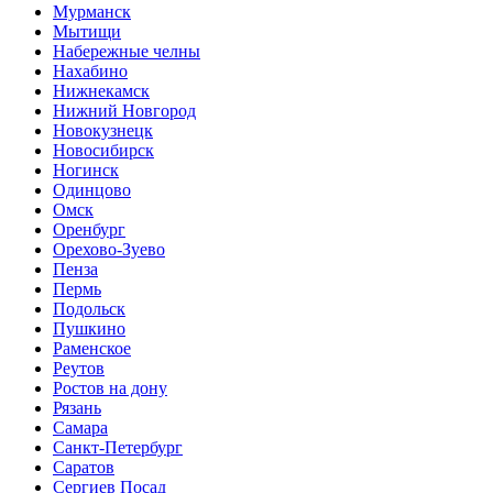
Мурманск
Мытищи
Набережные челны
Нахабино
Нижнекамск
Нижний Новгород
Новокузнецк
Новосибирск
Ногинск
Одинцово
Омск
Оренбург
Орехово-Зуево
Пенза
Пермь
Подольск
Пушкино
Раменское
Реутов
Ростов на дону
Рязань
Самара
Санкт-Петербург
Саратов
Сергиев Посад