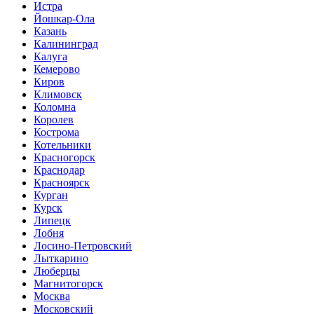
Истра
Йошкар-Ола
Казань
Калининград
Калуга
Кемерово
Киров
Климовск
Коломна
Королев
Кострома
Котельники
Красногорск
Краснодар
Красноярск
Курган
Курск
Липецк
Лобня
Лосино-Петровский
Лыткарино
Люберцы
Магнитогорск
Москва
Московский