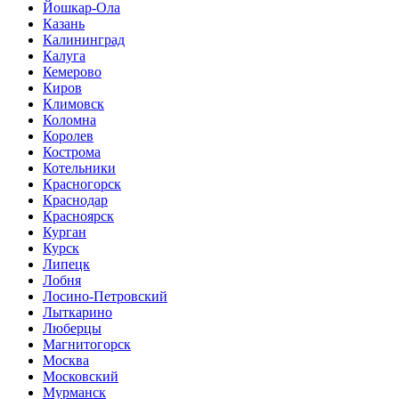
Йошкар-Ола
Казань
Калининград
Калуга
Кемерово
Киров
Климовск
Коломна
Королев
Кострома
Котельники
Красногорск
Краснодар
Красноярск
Курган
Курск
Липецк
Лобня
Лосино-Петровский
Лыткарино
Люберцы
Магнитогорск
Москва
Московский
Мурманск