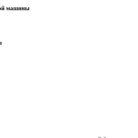
ной машины
ы