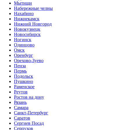
Мытищи
Набережные челны
Нахабино
Нижнекамск
Нижний Новгород
Новокузнецк
Новосибирск
Ногинск
Одинцово
Омск
Оренбург
Орехово-Зуево
Пенза
Пермь
Подольск
Пушкино
Раменское
Реутов
Ростов на дону
Рязань
Самара
Санкт-Петербург
Саратов
Сергиев Посад
Серпухов