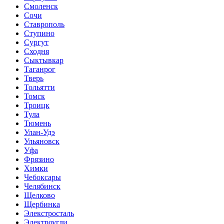
Смоленск
Сочи
Ставрополь
Ступино
Сургут
Сходня
Сыктывкар
Таганрог
Тверь
Тольятти
Томск
Троицк
Тула
Тюмень
Улан-Удэ
Ульяновск
Уфа
Фрязино
Химки
Чебоксары
Челябинск
Щелково
Щербинка
Элекстросталь
Электроугли