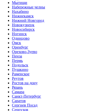
Мытищи
Набережные челны
Нахабино
Нижнекамск
Нижний Новгород
Новокузнецк
Новосибирск
Ногинск
Одинцово
Омск
Оренбург
Орехово-Зуево
Пенза
Пермь
Подольск
Пушкино
Раменское
Реутов
Ростов на дону
Рязань
Самара
Санкт-Петербург
Саратов
Сергиев Посад
Серпухов