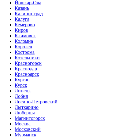
Йошкар-Ола
Казань
Калининград
Калуга
Кемерово
Киров
Климовск
Коломна
Королев
Кострома
Котельники
Красногорск
Краснодар
Красноярск
Курган
Курск
Липецк
Лобня
Лосино-Петровский
Лыткарино
Люберцы
Магнитогорск
Москва
Московский
Мурманск