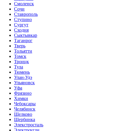
Смоленск
Сочи
Ставрополь
Ступино
Сургут
Сходня
Сыктывкар
Таганрог
Тверь
Тольятти
Томск
Троицк
Тула
Тюмень
Улан-Удэ
Ульяновск
Уфа
Фрязино
Химки
Чебоксары
Челябинск
Щелково
Щербинка
Элекстросталь
Электроугли