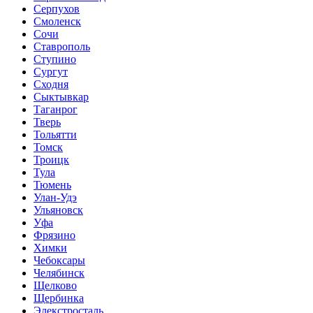
Серпухов
Смоленск
Сочи
Ставрополь
Ступино
Сургут
Сходня
Сыктывкар
Таганрог
Тверь
Тольятти
Томск
Троицк
Тула
Тюмень
Улан-Удэ
Ульяновск
Уфа
Фрязино
Химки
Чебоксары
Челябинск
Щелково
Щербинка
Элекстросталь