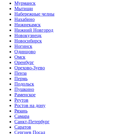
Мурманск
Мытищи
Набережные челны
Нахабино
Нижнекамск
Нижний Новгород
Новокузнецк
Новосибирск
Ногинск
Одинцово
Омск
Оренбург
Орехово-Зуево
Пенза
Пермь
Подольск
Пушкино
Раменское
Реутов
Ростов на дону
Рязань
Самара
Санкт-Петербург
Саратов
Сергиев Посад