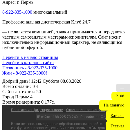
Адрес: г. Пермь
8-922-335-1000
многоканальный
Профессиональная диспетчерская Клуб 24.7
— не является компанией, заявки принимаются и передаются
частным самозанятым мастерам‑исполнителям. Сайт носит
исключительно информационный характер, не являющийся
публичной офертой.
Перейти в начало страницы
Перейти в каталог - сайта
Позвонить - 8-922-335-1000
Жми - 8-922-335-3000!
Добрый день! 12:42 Суббота 08.08.2026
Всего онлайн:
101
—
Сайт cантехник:
50
2106
Город Пермь:
4
Время рендеринга:
0.177c.
На главную
Политика конфиденциальности
Ответственность сторон
Каталог
IP сайта - 188.225.73.240 - Российская Федерация
Ваши персональные данные обрабатываются на сайте в целях
Главная
его функционирования, если Вы не согласны, то Вы должны