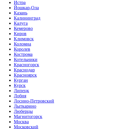
Истра
Йошкар-Ола
Казань
Калининград
Калуга
Кемерово
Киров
Климовск
Коломна
Королев
Кострома
Котельники
Красногорск
Краснодар
Красноярск
Курган
Курск
Липецк
Лобня
Лосино-Петровский
Лыткарино
Люберцы
Магнитогорск
Москва
Московский