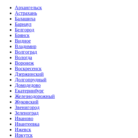
Архангельск
Астрахань
Балашиха
Барнаул
Белгород
Брянск
Видное
Владимир
Волгоград
Вологда
Воронеж
Воскресенск
Дзержинский
Долгопрудный
Домодедово
Екатеринбург
Железнодорожный
Жуковский
Звенигород
Зеленоград
Иваново
Ивантеевка
Ижевск
Иркутск