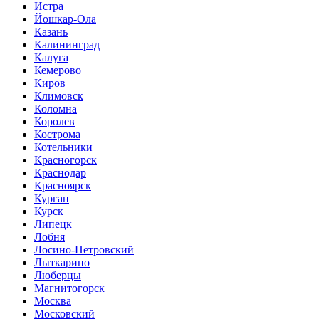
Истра
Йошкар-Ола
Казань
Калининград
Калуга
Кемерово
Киров
Климовск
Коломна
Королев
Кострома
Котельники
Красногорск
Краснодар
Красноярск
Курган
Курск
Липецк
Лобня
Лосино-Петровский
Лыткарино
Люберцы
Магнитогорск
Москва
Московский