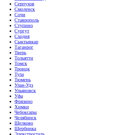
Серпухов
Смоленск
Сочи
Ставрополь
Ступино
Сургут
Сходня
Сыктывкар
Таганрог
Тверь
Тольятти
Томск
Троицк
Тула
Тюмень
Улан-Удэ
Ульяновск
Уфа
Фрязино
Химки
Чебоксары
Челябинск
Щелково
Щербинка
Элекстросталь