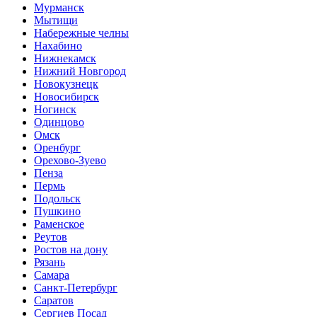
Мурманск
Мытищи
Набережные челны
Нахабино
Нижнекамск
Нижний Новгород
Новокузнецк
Новосибирск
Ногинск
Одинцово
Омск
Оренбург
Орехово-Зуево
Пенза
Пермь
Подольск
Пушкино
Раменское
Реутов
Ростов на дону
Рязань
Самара
Санкт-Петербург
Саратов
Сергиев Посад